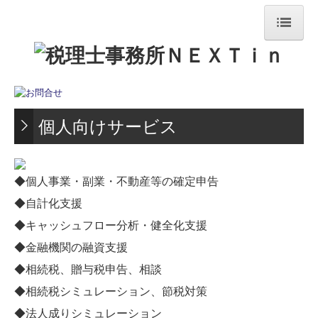
ホーム
事務所紹介
業務内容
個人向けサービス
法人設立・創業支援
法人向けサービス
◆個人事業・副業・不動産等の確定申告
◆自計化支援
個人向けサービス
◆キャッシュフロー分析・健全化支援
お問合せ
◆金融機関の融資支援
◆相続税、贈与税申告、相談
個人情報保護方針
◆相続税シミュレーション、節税対策
◆法人成りシミュレーション